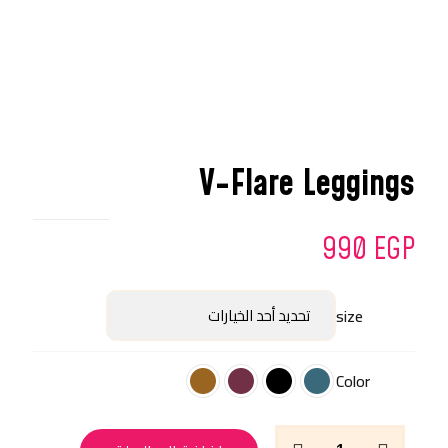
V-Flare Leggings
990
EGP
size
Color
كمية