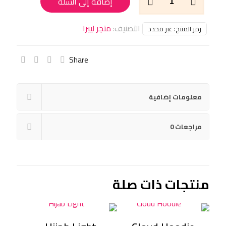
إضافة إلى السلة
V-
Flare
التصنيف:
متجر ليبرا
Leggings
رمز المنتج:
غير محدد
Share
معلومات إضافية
مراجعات
0
منتجات ذات صلة