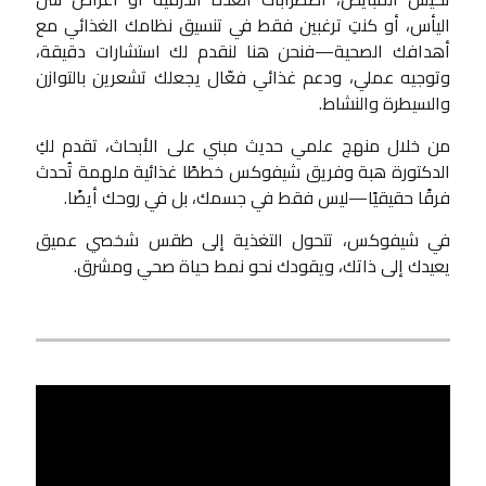
اليأس، أو كنتِ ترغبين فقط في تنسيق نظامك الغذائي مع
أهدافك الصحية—فنحن هنا لنقدم لك استشارات دقيقة،
وتوجيه عملي، ودعم غذائي فعّال يجعلك تشعرين بالتوازن
والسيطرة والنشاط.
من خلال منهج علمي حديث مبني على الأبحاث، تقدم لكِ
الدكتورة هبة وفريق شيفوكس خططًا غذائية ملهمة تُحدث
فرقًا حقيقيًا—ليس فقط في جسمك، بل في روحك أيضًا.
في شيفوكس، تتحول التغذية إلى طقس شخصي عميق
يعيدك إلى ذاتك، ويقودك نحو نمط حياة صحي ومشرق.