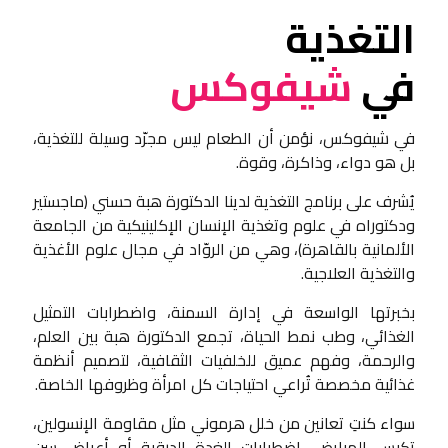
التغذية
في
شيفوكس
في شيفوكس، نؤمن أن الطعام ليس مجرّد وسيلة للتغذية،
بل هو دواء، وذاكرة، وقوة.
يُشرف على برنامج التغذية لدينا الدكتورة هبة حسني (ماجستير
ودكتوراه في علوم وتغذية الإنسان الإكلينيكية من الجامعة
الألمانية بالقاهرة)، وهي من الروّاد في مجال علوم الأغذية
والتغذية العلاجية.
بخبرتها الواسعة في إدارة السمنة، واضطرابات التمثيل
الغذائي، وطب نمط الحياة، تجمع الدكتورة هبة بين العلم،
والرحمة، وفهم عميق للخلفيات الثقافية، لتصميم أنظمة
غذائية مخصصة تُراعي احتياجات كل امرأة وظروفها الخاصة.
سواء كنتِ تعانين من خلل هرموني مثل مقاومة الإنسولين،
تكيس المبايض، اضطرابات الغدة الدرقية أو أعراض سن