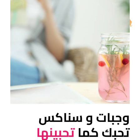
وجبات و سناكس
تحبك كما
تحبينها