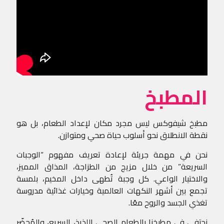
المطبخ
مطبخ شيفوكس ليس مجرد مكان لإعداد الطعام، بل هو
نقطة الانطلاق نحو أسلوب حياة صحي ومتوازن.
نحن في مهمة جريئة لإعادة تعريف مفهوم “الوجبات
السريعة” من خلال مزيج من الطزاجة، المذاق المميز،
والاختيار الواعي. كل وجبة تُطهى داخل المخيم، بلمسة
تجمع بين أشهر النكهات العالمية وخيارات غذائية مدروسة
تغذي الجسد والروح معًا.
نحتفي في مطبخنا بالطعام الصحي اللذيذ، السريع، والمُحضّر