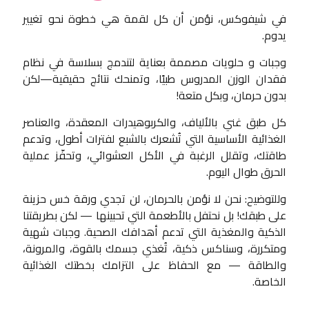
في شيفوكس، نؤمن أن كل لقمة هي خطوة نحو تغيير
يدوم.
وجبات و حلويات مصممة بعناية لتندمج بسلاسة في نظام
فقدان الوزن المدروس طبيًا، وتمنحك نتائج حقيقية—لكن
بدون حرمان، وبكل متعة!
كل طبق غني بالألياف، والكربوهيدرات المعقدة، والعناصر
الغذائية الأساسية التي تُشعرك بالشبع لفترات أطول، وتدعم
طاقتك، وتقلل الرغبة في الأكل العشوائي، وتحفّز عملية
الحرق طوال اليوم.
وللتوضيح: نحن لا نؤمن بالحرمان، لن تجدي ورقة خس حزينة
على طبقك! بل نحتفل بالأطعمة التي تحبينها — لكن بطريقتنا
الذكية والمغذية التي تدعم أهدافك الصحية. وجبات شهية
ومتكررة، وسناكس ذكية، تُغذي جسمك بالقوة، والمرونة،
والطاقة — مع الحفاظ على التزامك بخطتك الغذائية
الخاصة.