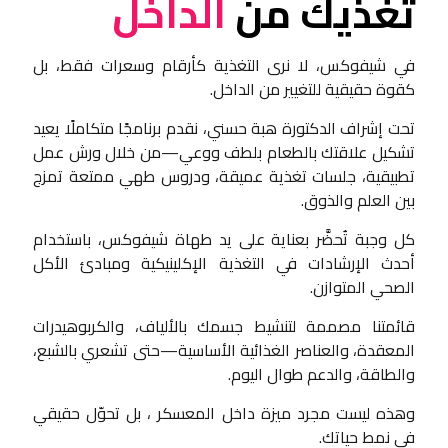
تغذيك من
الداخل
في شيفوكس، لا نرى التغذية كأرقام وسعرات فقط، بل
كقوة حقيقية للتغيير من الداخل.
تحت إشراف الدكتورة هبة حسني، نقدم برنامجًا متكاملًا يعيد
تشكيل علاقتك بالطعام بلطف ووعي—من خلال ورش عمل
تطبيقية، جلسات تغذية عميقة، ودروس طهي ممتعة تمزج
بين العلم والذوق.
كل وجبة تُحضَّر بعناية على يد طهاة شيفوكس، باستخدام
أحدث الإرشادات في التغذية الإكلينيكية ومبادئ الأكل
الصحي المتوازن.
قائمتنا مصممة لتنشيط جسمك بالألياف، والكربوهيدرات
المعقدة، والعناصر الغذائية الأساسية—حتى تشعري بالشبع،
والطاقة، والدعم طوال اليوم.
وهذه ليست مجرد ميزة داخل المعسكر ، بل تحوّل حقيقي
في نمط حياتك.