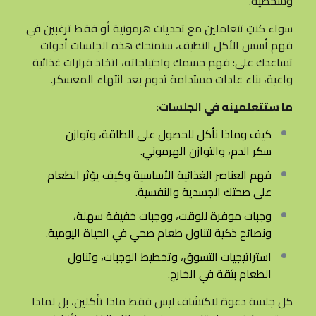
وشخصية.
سواء كنتِ تتعاملين مع تحديات هرمونية أو فقط ترغبين في
فهم أسس الأكل النظيف، ستمنحك هذه الجلسات أدوات
تساعدك على: فهم جسمك واحتياجاته، اتخاذ قرارات غذائية
واعية، بناء عادات مستدامة تدوم بعد انتهاء المعسكر.
ما ستتعلمينه في الجلسات:
كيف وماذا نأكل للحصول على الطاقة، وتوازن
سكر الدم، والتوازن الهرموني.
فهم العناصر الغذائية الأساسية وكيف يؤثر الطعام
على صحتك الجسدية والنفسية.
وجبات موفرة للوقت، ووجبات خفيفة سهلة،
ونصائح ذكية لتناول طعام صحي في الحياة اليومية.
استراتيجيات التسوق، وتخطيط الوجبات، وتناول
الطعام بثقة في الخارج.
كل جلسة دعوة لاكتشاف ليس فقط ماذا تأكلين، بل لماذا