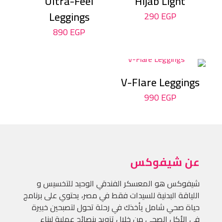
Ultra-Feel
Hijab Light
Leggings
290
EGP
890
EGP
V-Flare Leggings
990
EGP
عن شيفوكس
شيفوكس هو المعسكر الفندقي الوحيد للتخسيس و
اللياقة البدنية للسيدات فقط في مصر، يحتوي على برنامج
حياة صحي شامل يأخذك في رحلة تحول لتصبحين خبيرة
في الأكل الصحي من خلال تزويد بنصائح عملية لبناء