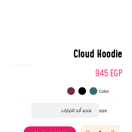
Cloud Hoodie
945
EGP
Color
size
كمية