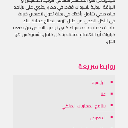
شيفوكس هو المعسكر الفندقي الوحيد للتخسيس و
اللياقة البدنية للسيدات فقط في مصر، يحتوي على برنامج
حياة صحي شامل يأخذك في رحلة تحول لتصبحين خبيرة
في الأكل الصحي من خلال تزويد بنصائح عملية لبناء
عادات صحية جديدة.سواء كنتي تريدين التخلص من بضعة
كيلوات أو الاهتمام بصحتك بشكل كامل، شيفوكس هو
الحل.
روابط سريعة
الرئيسية
عنّا
برنامج المحاربات الملكي
المعرض